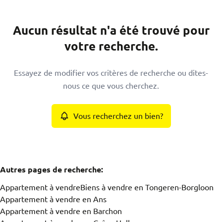
Commune
Aucun résultat n'a été trouvé pour
Tongeren-Borgloon (3700)
Remove
votre recherche.
Type
Essayez de modifier vos critères de recherche ou dites-
Appartement
nous ce que vous cherchez.
Remove
Vous recherchez un bien?
Critères plus
min
max
Autres pages de recherche
:
Appartement à vendre
Biens à vendre en Tongeren-Borgloon
Appartement à vendre en Ans
Appartement à vendre en Barchon