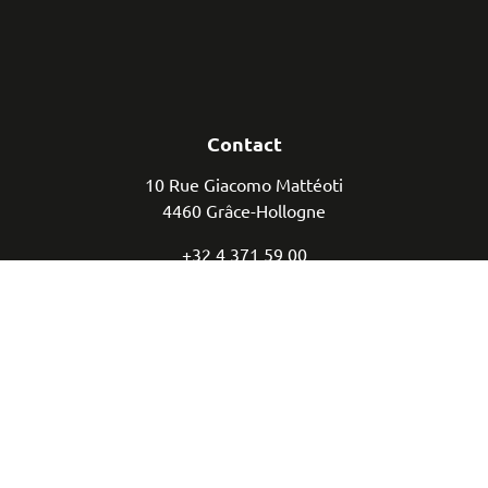
Contact
10 Rue Giacomo Mattéoti
4460 Grâce-Hollogne
+32 4 371 59 00
info@renato-mammo.be
Suivez-nous
Facebook
Youtube
Instagram
TVA : BE 0686.957.166 - IBAN : BE82 7512 0897 9668 - BIC :