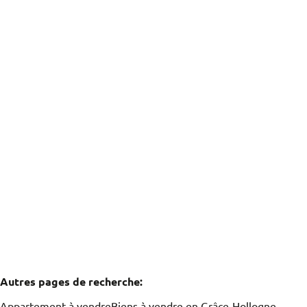
OPTION OPTION OPTION Appartement 2 chambres
avec garage
4460 Grâce-Hollogne
(ref.
1296
)
Vendu
2
1
80
m²
1
Autres pages de recherche
:
Appartement à vendre
Biens à vendre en Grâce-Hollogne