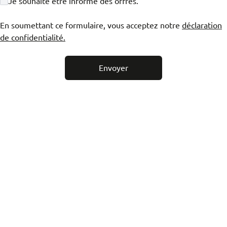
Je souhaite être informé des offres.
Surface habitable
㎡
En soumettant ce formulaire, vous acceptez notre
déclaration
de confidentialité.
Superficie terrain
㎡
Envoyer
État du bien