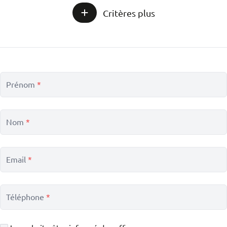
Critères plus
Nombre min. de chambres
Nombre min. de salles de bains
Prénom
*
Jardin
Garage
Parking
Meublé
Terrasse
Ascenseur
Nom
*
Email
*
Construction
:
2 façades
3 façades
Téléphone
*
4 façades