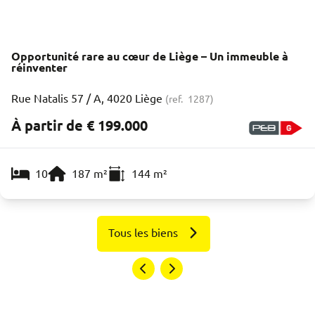
Opportunité rare au cœur de Liège – Un immeuble à
réinventer
Rue Natalis 57 / A, 4020 Liège
(ref.
1287
)
À partir de € 199.000
10
187
m²
144
m²
Tous les biens