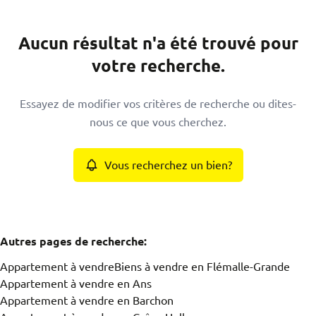
Commune
Aucun résultat n'a été trouvé pour
Awirs (4400)
Remove
votre recherche.
Type
Essayez de modifier vos critères de recherche ou dites-
Appartement
nous ce que vous cherchez.
Remove
Vous recherchez un bien?
Critères plus
min
max
Autres pages de recherche
:
Appartement à vendre
Biens à vendre en Flémalle-Grande
Appartement à vendre en Ans
Appartement à vendre en Barchon