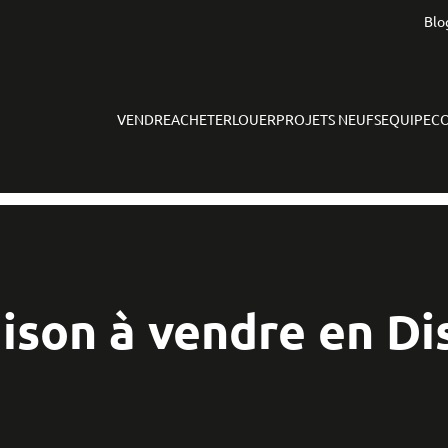
Blo
VENDRE
ACHETER
LOUER
PROJETS NEUFS
EQUIPE
C
ison à vendre en Di