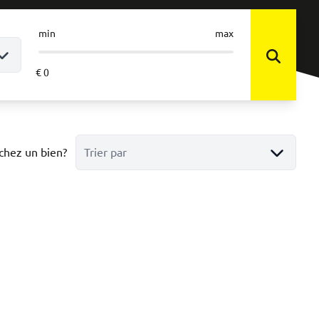
min
max
chez un bien?
Trier par