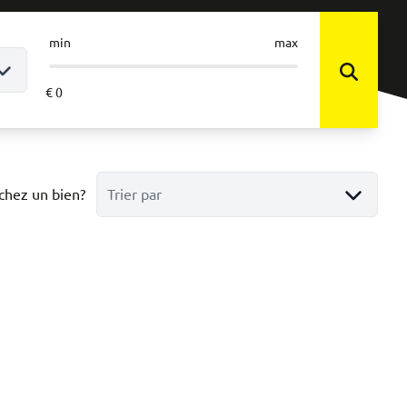
min
max
chez un bien?
Trier par