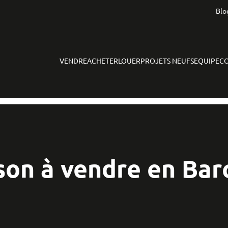
Blo
VENDRE
ACHETER
LOUER
PROJETS NEUFS
EQUIPE
C
son à vendre en Bar