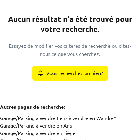
Commune
Aucun résultat n'a été trouvé pour
Wandre (4020)
Remove
votre recherche.
Type
Essayez de modifier vos critères de recherche ou dites-
Garage/Parking
nous ce que vous cherchez.
Remove
Vous recherchez un bien?
Critères plus
min
max
Autres pages de recherche
:
Garage/Parking à vendre
Biens à vendre en Wandre*
Garage/Parking à vendre en Ans
Garage/Parking à vendre en Liège