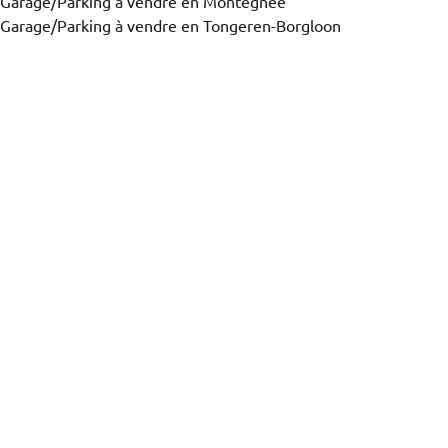
Garage/Parking à vendre en Montegnée
Garage/Parking à vendre en Tongeren-Borgloon
Vue de la carte
Vous recherchez un bien?
Trier par