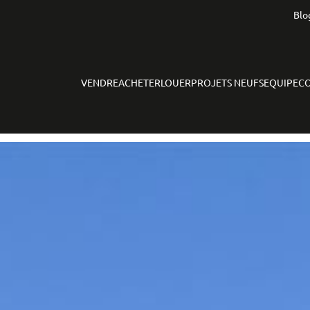
Blo
VENDRE
ACHETER
LOUER
PROJETS NEUFS
EQUIPE
C