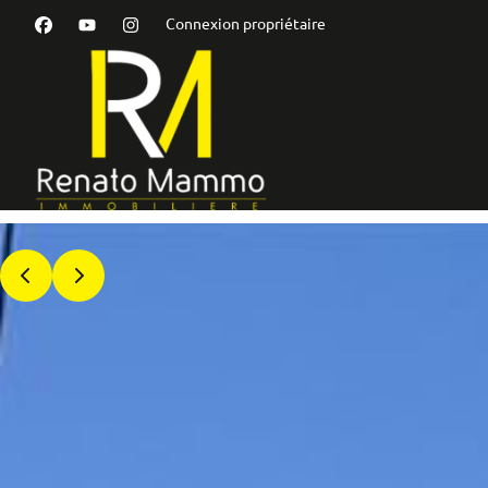
Aller au contenu principal
Connexion propriétaire