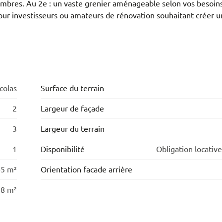
chambres. Au 2e : un vaste grenier aménageable selon vos besoins
our investisseurs ou amateurs de rénovation souhaitant créer u
colas
Surface du terrain
2
Largeur de façade
3
Largeur du terrain
1
Disponibilité
Obligation locative
5 m²
Orientation facade arrière
18 m²