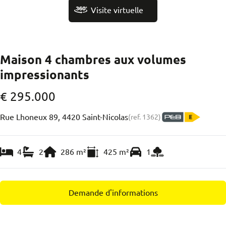
Visite virtuelle
Maison 4 chambres aux volumes
impressionants
€ 295.000
Rue Lhoneux 89, 4420 Saint-Nicolas
(ref.
1362
)
4
2
286
m²
425
m²
1
Demande d'informations