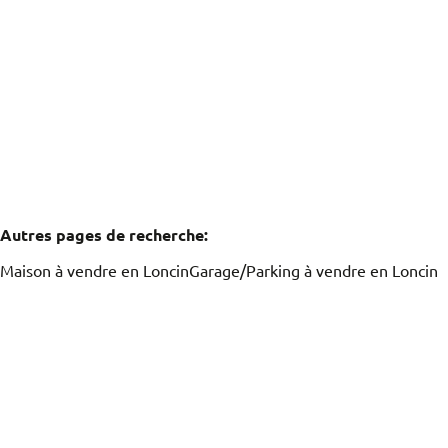
Vendu
2
1
110
m²
495
m²
1
Autres pages de recherche
:
Maison à vendre en Loncin
Garage/Parking à vendre en Loncin